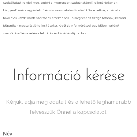
Szolgáltatást rendel meg, amiért a megrendelt Szolgáltatás(ok) ellenértékének
kiegyenlítésére egyértelmű és visszavonhatatan fizetési kötelezettséget vállal a
távollévők között kötött szerződés értelmében - a megrendelt Szolgáltatás(ok) későbbi
időpontban megvalósuló teljesítésekor.
Kivétel:
A felméréssel egy időben történő
szerződéskötés esetén a felmérés és kiszállás díjmentes.
Információ kérése
Kérjük, adja meg adatait és a lehető leghamarabb
felvesszük Önnel a kapcsolatot.
Név