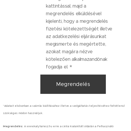
kattintással, majd a
megrendelés elküldésével
kijelenti, hogy a megrendelés
fizetési kötelezettségét illetve
az adatkezelési eljárásunkat
megismerte és megértette,
azokat magára nézve
kötelezően alkalmazandónak
fogadja el.
Megrendelés
*Adatait elsősorban a számla kiállításához illetve a szolgáltatás teljesítéséhez feltétlenül
szükséges módon használjuk.
Megrendelés:
A www.kalyhalesz.hu erre a célra kialakított oldalán a Felhasználó