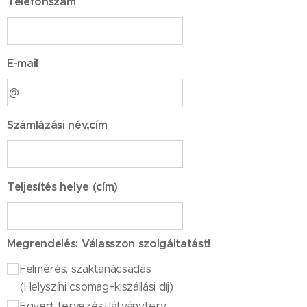
Telefonszám
E-mail
Számlázási név,cím
Teljesítés helye (cím)
Megrendelés: Válasszon szolgáltatást!
Felmérés, szaktanácsadás
(Helyszíni csomag+kiszállási díj)
Egyedi tervezés+látványterv