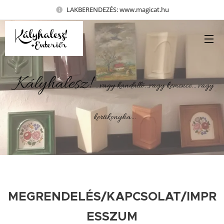
LAKBERENDEZÉS: www.magicat.hu
Kályhalesz!
...vagy kandalló...vagy kemence... vagy
kertikonyha...
MEGRENDELÉS/KAPCSOLAT/IMPR
ESSZUM