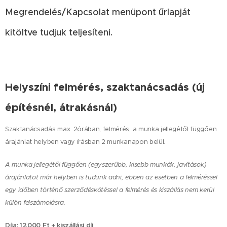
Megrendelés/Kapcsolat menüpont űrlapját
kitöltve tudjuk teljesíteni.
Helyszíni felmérés, szaktanácsadás (új
építésnél, átrakásnál)
Szaktanácsadás max. 2órában, felmérés,
a munka jellegétől függően
árajánlat helyben vagy írásban 2 munkanapon belül.
A munka jellegétől függően (egyszerűbb, kisebb munkák, javítások)
árajánlatot már helyben is tudunk adni, ebben az esetben a felméréssel
egy időben történő szerződéskötéssel a felmérés és kiszállás nem kerül
külön felszámolásra.
Díja: 12.000 Ft + kiszállási díj