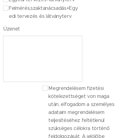
Felmérés,szaktanácsadás+Egy
edi tervezés és látványterv
Üzenet
Megrendelésem fizetési
kötelezettséget von maga
után, elfogadom a személyes
adataim megrendelésem
teljesítéséhez feltétlenül
szükséges célokra történő
feldolgozását. A jelölőbe