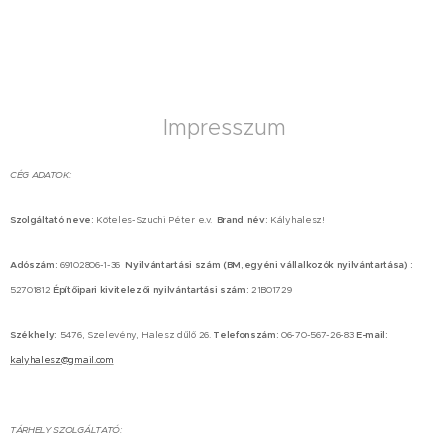
Impresszum
CÉG ADATOK:
Szolgáltató neve:
Köteles-Szuchi Péter e.v.
Brand név:
Kályhalesz!
Adószám:
69102806-1-36
Nyilvántartási szám (BM,egyéni vállalkozók nyilvántartása) :
52701812
Építőipari kivitelezői nyilvántartási szám:
21B01729
Székhely:
5476, Szelevény, Halesz dűlő 26.
Telefonszám:
06-70-567-26-83
E-mail:
kalyhalesz@gmail.com
TÁRHELY SZOLGÁLTATÓ: