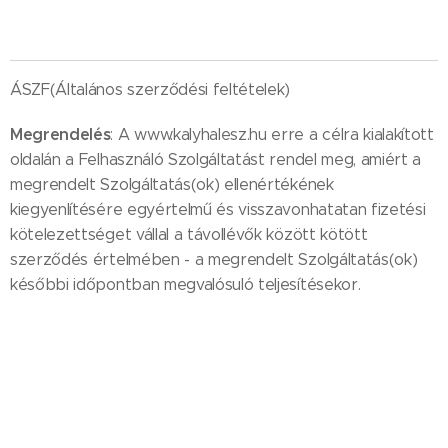
ÁSZF(Általános szerződési feltételek)
Megrendelés
: A www.kalyhalesz.hu erre a célra kialakított
oldalán a Felhasználó Szolgáltatást rendel meg, amiért a
megrendelt Szolgáltatás(ok) ellenértékének
kiegyenlítésére egyértelmű és visszavonhatatan fizetési
kötelezettséget vállal a távollévők között kötött
szerződés értelmében - a megrendelt Szolgáltatás(ok)
későbbi időpontban megvalósuló teljesítésekor.