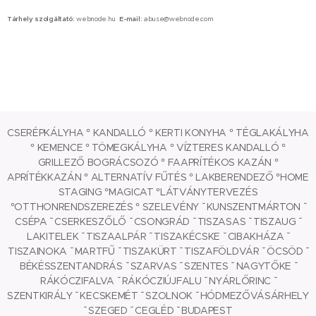
Tárhely szolgáltató:
webnode.hu
E-mail:
abuse@webnode.com
CSERÉPKÁLYHA ° KANDALLÓ ° KERTI KONYHA ° TÉGLAKÁLYHA
° KEMENCE ° TÖMEGKÁLYHA ° VÍZTERES KANDALLÓ °
GRILLEZŐ BOGRÁCSOZÓ ° FAAPRÍTÉKOS KAZÁN °
APRÍTÉKKAZÁN ° ALTERNATÍV FŰTÉS ° LAKBERENDEZŐ °HOME
STAGING °MAGICAT °LÁTVÁNYTERVEZÉS
°OTTHONRENDSZEREZÉS ° SZELEVÉNY ˘ KUNSZENTMÁRTON ˘
CSÉPA ˘ CSERKESZŐLŐ ˘ CSONGRÁD ˘ TISZASAS ˘ TISZAUG ˘
LAKITELEK ˘ TISZAALPÁR ˘ TISZAKÉCSKE ˘ CIBAKHÁZA ˘
TISZAINOKA ˘ MARTFŰ ˘ TISZAKÜRT ˘ TISZAFÖLDVÁR ˘ ÖCSÖD ˘
BÉKÉSSZENTANDRÁS ˘ SZARVAS ˘ SZENTES ˘ NAGYTŐKE ˘
RÁKÓCZIFALVA ˘ RÁKÓCZIÚJFALU ˘ NYÁRLŐRINC ˘
SZENTKIRÁLY ˘ KECSKEMÉT ˘ SZOLNOK ˘ HÓDMEZŐVÁSÁRHELY
˘ SZEGED ˘ CEGLÉD ˘ BUDAPEST