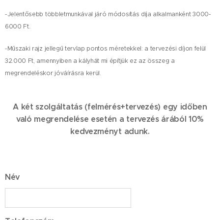
-Jelentősebb többletmunkával járó módosítás díja alkalmanként 3000-
6000 Ft.
-Műszaki rajz jellegű tervlap pontos méretekkel: a tervezési díjon felül
32.000 Ft, amennyiben a kályhát mi építjük ez az összeg a
megrendeléskor jóváírásra kerül.
A két szolgáltatás (felmérés+tervezés) egy időben
való megrendelése esetén a tervezés árából 10%
kedvezményt adunk.
Név